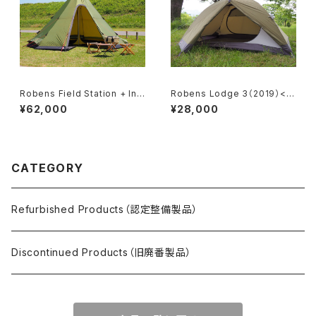
Robens Field Station + Inn
Robens Lodge 3（2019）<O
er Tent（2018）＜Unopened
pened item / Checked>
¥62,000
¥28,000
item＞
CATEGORY
Refurbished Products（認定整備製品）
Discontinued Products（旧廃番製品）