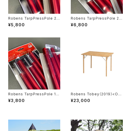
Robens TarpPressPole 21
Robens TarpPressPole 24
0cm x1p 2set ＜Package d
0cm x1p 2set ＜Package d
¥5,800
¥6,800
amage＞
amage＞
Robens TarpPressPole 18
Robens Tobey（2019）<Op
0cm x2p 1set ＜Package d
ened item / Checked>
¥3,800
¥23,000
amage＞