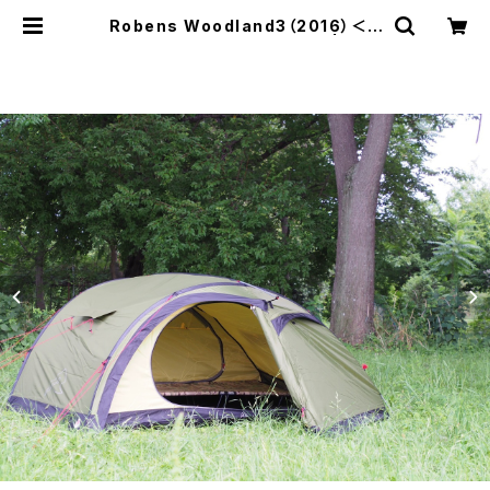
Robens Woodland3（2016）＜O
pened item / Checked＞ | ROB
ENS OUTLET JAPAN (Refurbis
hed&DiscontinuedProductsSt
ore)