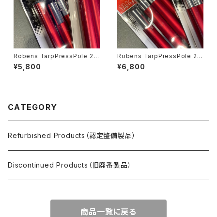
Robens TarpPressPole 21
Robens TarpPressPole 24
0cm x1p 2set ＜Package d
0cm x1p 2set ＜Package d
¥5,800
¥6,800
amage＞
amage＞
CATEGORY
Refurbished Products（認定整備製品）
Discontinued Products（旧廃番製品）
商品一覧に戻る