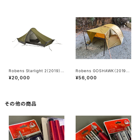
Robens Starlight 2（2019）
Robens GOSHAWK（2019）
＜Unopened item＞
＜Unopened item＞
¥20,000
¥56,000
その他の商品